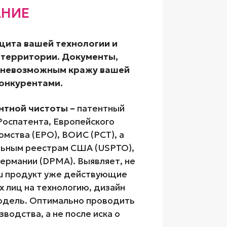
АНИЕ
ита вашей технологии и
 территории. Документы,
 невозможным кражу вашей
конкурентами.
нтной чистоты –
патентный
 Роспатента, Европейского
омства (EPO), ВОИС (PCT), а
льным реестрам США (USPTO),
Германии (DPMA). Выявляет, не
ш продукт уже действующие
х лиц на технологию, дизайн
одель. Оптимально проводить
зводства, а не после иска о