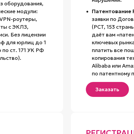
нарушении.
оз оборудования,
еские модули:
Патентование
 VPN-роутеры,
заявки по Дого
ты с ЭКЛЗ,
(PCT, 153 стра
си. Без лицензии
даёт вам «пате
ф для юрлиц до 1
ключевых рынка
 по ст. 171 УК РФ
платить все по
льство).
копирования те
Alibaba или Am
по патентному п
Заказать
РЕГИСТРАЦ