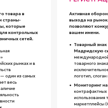
го товара в
Активная оборон
и страны-
выхода на рынок
ды, которые
позволяют конку
для контрольных
вашем имени.
зничных сетей.
Товарный знак 
ьная
Мадридскую с
о»
международной 
йских рынках и в
товарного знака
льств
исключительное
) — один из самых
логотип, слоган
ает весь
Мониторинг н
Наличие
контрафактных 
яльность
использования т
вности
маркетплейсы (O
к