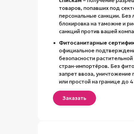
спискам
– получение разре
товаров, попавших под сек
персональные санкции. Без
блокировка на таможне и ри
санкций против вашей компа
Фитосанитарные сертифи
официальное подтверждени
безопасности растительной
стран-импортёров. Без фит
запрет ввоза, уничтожение 
или простой на границе до 4
Заказать