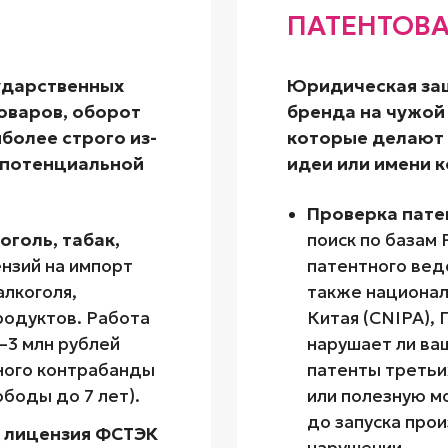
ПАТЕНТОВ
ударственных
Юридическая защ
оваров, оборот
бренда на чужой
более строго из-
которые делают
 потенциальной
идеи или имени 
Проверка пате
голь, табак,
поиск по базам
нзий на импорт
патентного вед
алкоголя,
также национа
родуктов. Работа
Китая (CNIPA), 
–3 млн рублей
нарушает ли ва
пного контрабанды
патенты третьи
ободы до 7 лет).
или полезную м
до запуска прои
 лицензия ФСТЭК