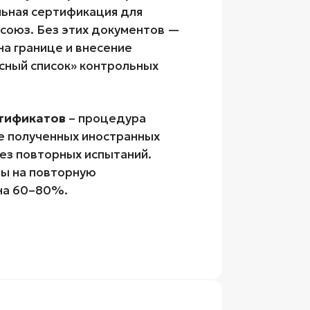
льная сертификация для
осоюз. Без этих документов —
на границе и внесение
асный список» контрольных
ртификатов
– процедура
е полученных иностранных
ез повторных испытаний.
ы на повторную
на 60–80%.