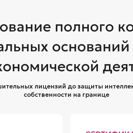
вание полного к
альных оснований
ономической дея
шительных лицензий до защиты интелле
собственности на границе