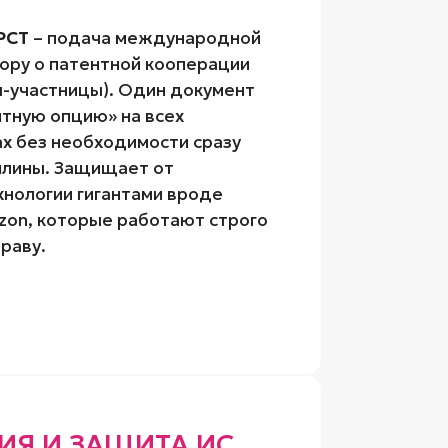
 PCT
– подача международной
вору о патентной кооперации
ны-участницы). Один документ
нтную опцию» на всех
х без необходимости сразу
шлины. Защищает от
хнологии гигантами вроде
azon, которые работают строго
раву.
ИЯ И ЗАЩИТА ИС