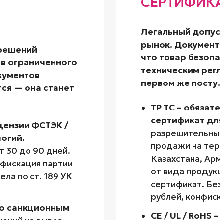
СЕРТИФИК
Легальный допус
рынок. Документ
зрешений
что товар безопа
ов ограниченного
техническим регл
окументов
первом же посту.
тся — она станет
ТР ТС – обязат
сертификат дл
цензии ФСТЭК /
разрешительных
огий.
продажи на тер
 30 до 90 дней.
Казахстана, Арм
нфискация партии
от вида продук
ла по ст. 189 УК
сертификат. Бе
рублей, конфиск
о санкционным
CE / UL / RoHS