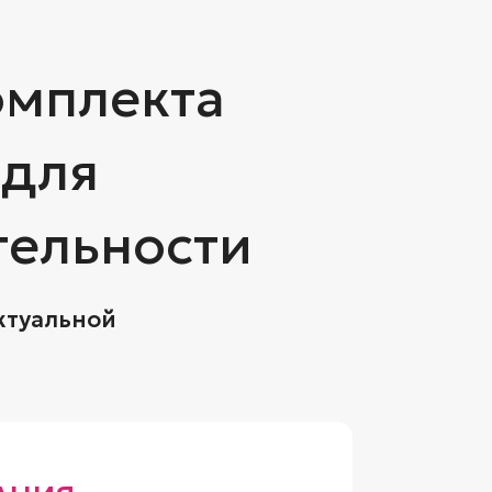
омплекта
 для
тельности
ктуальной