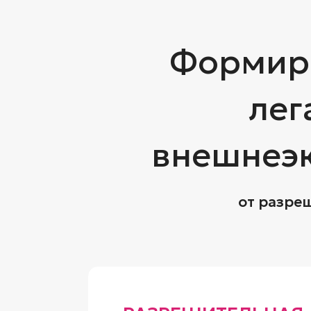
Формиро
лег
внешнеэк
от разре