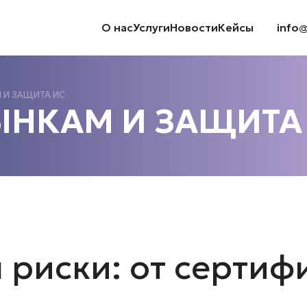
О нас
Услуги
Новости
Кейсы
info
 И ЗАЩИТА ИС
ЫНКАМ И ЗАЩИТА
 риски: от сертиф