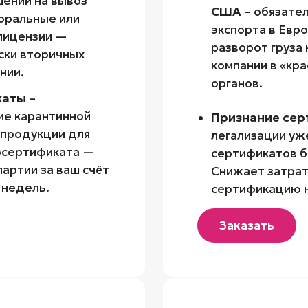
шений на вывоз
США
– обязате
торальные или
экспорта в Евр
 лицензии —
разворот груза 
ски вторичных
компании в «кр
нии.
органов.
каты
–
е карантинной
Признание се
 продукции для
легализации уж
осертификата —
сертификатов б
партии за ваш счёт
Снижает затрат
 недель.
сертификацию 
Заказать