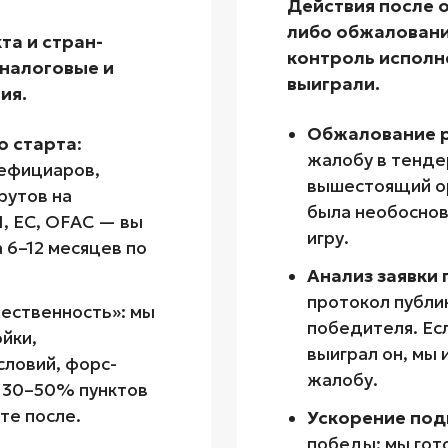
Действия после 
либо обжалование
та и стран-
контроль исполн
 налоговые и
выиграли.
ия.
Обжалование р
о старта
:
жалобу в тенде
нефициаров,
вышестоящий ор
рутов на
была необоснов
, ЕС, OFAC — вы
игру.
 6–12 месяцев по
Анализ заявки
протокол публи
ественность»: мы
победителя. Есл
йки,
выиграл он, мы
словий, форс-
жалобу.
 30–50% пунктов
те после.
Ускорение под
победы: мы гот