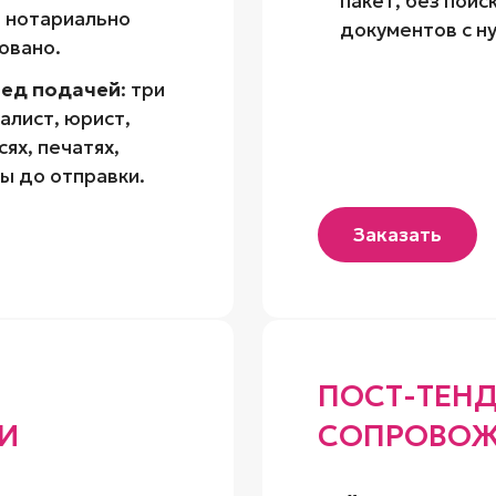
пакет, без поис
, нотариально
документов с ну
овано.
ред подачей
: три
алист, юрист,
ях, печатях,
ы до отправки.
Заказать
ПОСТ-ТЕН
И
СОПРОВОЖ