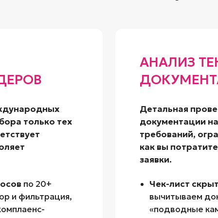
АНАЛИЗ Т
ДЕРОВ
ДОКУМЕНТ
ждународных
Детальная прове
бора только тех
документации на
ветствует
требований, огра
оляет
как вы потратите
заявки.
росов
по 20+
Чек-лист скры
р и фильтрация,
вычитываем док
комплаенс-
«подводные кам